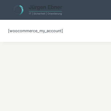
Skip
to
content
[woocommerce_my_account]