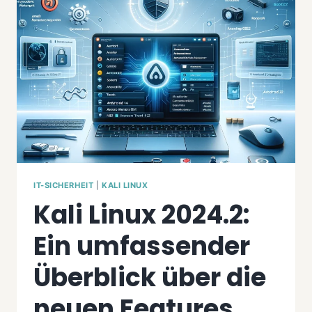
VERGLEICH
FÜR
IT-
SECURITY-
ENTHUSIASTEN
IT-SICHERHEIT
|
KALI LINUX
Kali Linux 2024.2:
Ein umfassender
Überblick über die
neuen Features