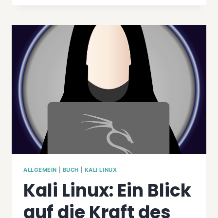
KALI
LINUX
2024.01:
DIE
NEUESTEN
UPGRADES
UND
TOOLS
ALLGEMEIN
|
BUCH
|
KALI LINUX
Kali Linux: Ein Blick
auf die Kraft des