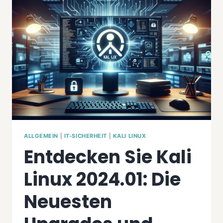
ÜBER
DIE
NEUEN
FEATURES
ALLGEMEIN
|
IT-SICHERHEIT
|
KALI LINUX
Entdecken Sie Kali
Linux 2024.01: Die
Neuesten