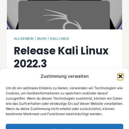
ALLGEMEIN
|
BUCH
|
KALI LINUX
Release Kali Linux
2022.3
Zustimmung verwalten
By
Jürgen
August 15, 2022
Ende August bzw. Anfang September kann
Um dir ein optimales Erlebnis zu bieten, verwenden wir Technologien wie
Cookies, um Geräteinformationen zu speichern und/oder darauf
man in der Regel mit einem neuen Release von
zuzugreifen. Wenn du diesen Technologien zustimmst, können wir Daten
Kali Linux rechnen. Das 2022.3 Release war
wie das Surfverhalten oder eindeutige IDs auf dieser Website verarbeiten.
Wenn du deine Zustimmung nicht erteilst oder zurückziehst, können
etwas überraschend, es wurde dieses Jahr
bestimmte Merkmale und Funktionen beeinträchtigt werden.
Anfang August veröffentlicht, als gerade das
„Hacker Summer Camp 2022“ (BlackHat USA,