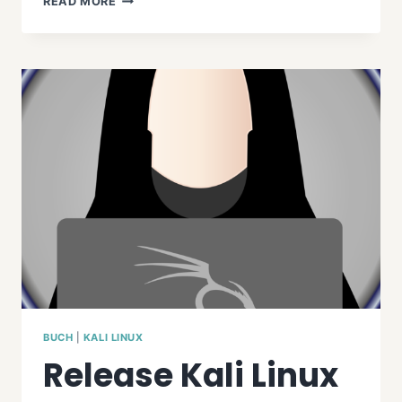
READ MORE
LINUX:
EIN
BLICK
AUF
DIE
KRAFT
DES
ETHICAL
HACKING
UND
PENETRATION
TESTING
BUCH
|
KALI LINUX
Release Kali Linux