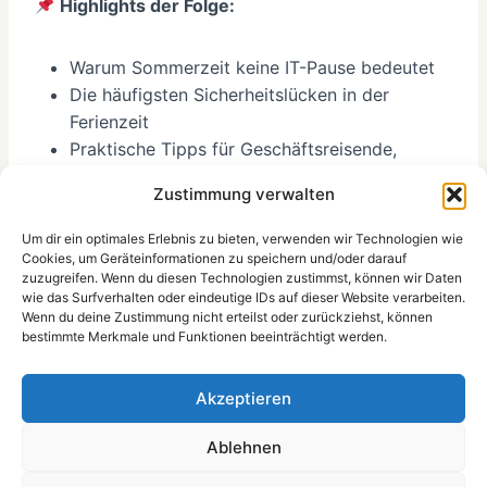
Highlights der Folge:
Warum Sommerzeit keine IT-Pause bedeutet
Die häufigsten Sicherheitslücken in der
Ferienzeit
Praktische Tipps für Geschäftsreisende,
Unternehmer:innen und IT-Verantwortliche
Zustimmung verwalten
Mein persönlicher Blick auf Cyber-Vorsorge im
Urlaub
Um dir ein optimales Erlebnis zu bieten, verwenden wir Technologien wie
Cookies, um Geräteinformationen zu speichern und/oder darauf
zuzugreifen. Wenn du diesen Technologien zustimmst, können wir Daten
wie das Surfverhalten oder eindeutige IDs auf dieser Website verarbeiten.
Wenn du deine Zustimmung nicht erteilst oder zurückziehst, können
Tipp:
bestimmte Merkmale und Funktionen beeinträchtigt werden.
Du planst deinen Sommerurlaub? Dann plane
auch,
wie du deine IT in dieser Zeit absicherst
.
Akzeptieren
Diese Folge liefert dir das nötige Rüstzeug!
Ablehnen
Fragen oder Themenwünsche?
Schreib mir