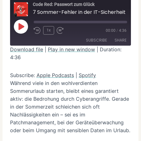
Code Red: Passwort zum Glück
7 Sommer-Fehler in der IT-Sicherheit – und wie du sie vermeidest
P
1x
00:00
/
4:36
l
SUBSCRIBE
SHARE
a
Download file
|
Play in new window
|
Duration:
y
4:36
SHARE
Apple Podcasts
Spotify
E
RSS FEED
LINK
p
Subscribe:
Apple Podcasts
|
Spotify
Während viele in den wohlverdienten
i
EMBED
Sommerurlaub starten, bleibt eines garantiert
s
aktiv: die Bedrohung durch Cyberangriffe. Gerade
o
in der Sommerzeit schleichen sich oft
d
Nachlässigkeiten ein – sei es im
e
Patchmanagement, bei der Geräteüberwachung
oder beim Umgang mit sensiblen Daten im Urlaub.