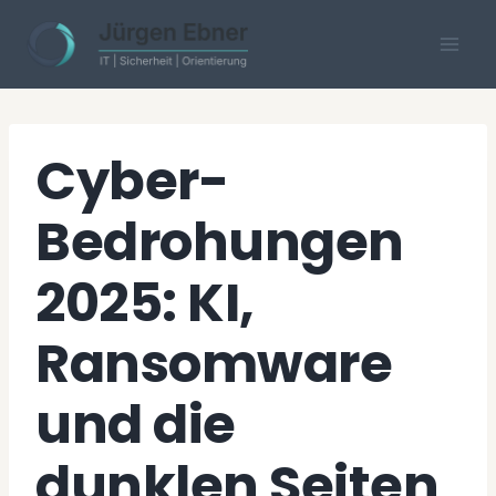
Skip
to
content
Cyber-
Bedrohungen
2025: KI,
Ransomware
und die
dunklen Seiten