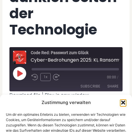
der
Technologie
Code Red: Passwort zum Glück
Cyber-Bedrohungen 2025: KI, Ransomware und die dunk
P
1x
00:00
/
l
SUBSCRIBE
SHARE
a
Download file
|
Play in new window
y
Zustimmung verwalten
SHARE
Apple Podcasts
Spotify
E
Subscribe:
Apple Podcasts
|
Spotify
RSS FEED
Um dir ein optimales Erlebnis zu bieten, verwenden wir Technologien wie
LINK
p
Code Red: Passwort zum Glück
ist dein Podcast
Cookies, um Geräteinformationen zu speichern und/oder darauf
zuzugreifen. Wenn du diesen Technologien zustimmst, können wir Daten
für IT-Sicherheit, Datenschutz und Digitalisierung.
i
EMBED
wie das Surfverhalten oder eindeutige IDs auf dieser Website verarbeiten.