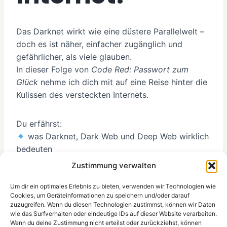
Das Darknet wirkt wie eine düstere Parallelwelt –
doch es ist näher, einfacher zugänglich und
gefährlicher, als viele glauben.
In dieser Folge von
Code Red: Passwort zum
Glück
nehme ich dich mit auf eine Reise hinter die
Kulissen des versteckten Internets.
Du erfährst:
was Darknet, Dark Web und Deep Web wirklich
bedeuten
wie Ransomware-as-a-Service funktioniert
Zustimmung verwalten
warum schon heute Laien zu Angreifern
werden können
Um dir ein optimales Erlebnis zu bieten, verwenden wir Technologien wie
Cookies, um Geräteinformationen zu speichern und/oder darauf
und wie du dich mit einfachen Mitteln schützen
zuzugreifen. Wenn du diesen Technologien zustimmst, können wir Daten
kannst
wie das Surfverhalten oder eindeutige IDs auf dieser Website verarbeiten.
Wenn du deine Zustimmung nicht erteilst oder zurückziehst, können