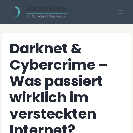
Skip
to
content
Darknet &
Cybercrime –
Was passiert
wirklich im
versteckten
Internet?