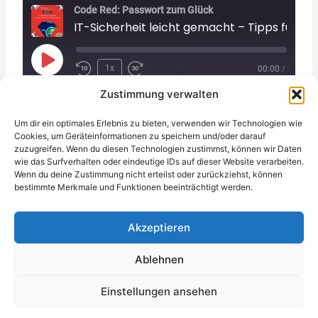
Code Red: Passwort zum Glück
IT-Sicherheit leicht gemacht – Tipps für Familien un
P
1x
00:00
/
l
SUBSCRIBE
SHARE
Zustimmung verwalten
a
Download file
|
Play in new window
Um dir ein optimales Erlebnis zu bieten, verwenden wir Technologien wie
y
SHARE
Apple Podcasts
Spotify
Cookies, um Geräteinformationen zu speichern und/oder darauf
E
zuzugreifen. Wenn du diesen Technologien zustimmst, können wir Daten
Subscribe:
Apple Podcasts
|
Spotify
RSS FEED
LINK
wie das Surfverhalten oder eindeutige IDs auf dieser Website verarbeiten.
p
Wie sicher sind deine Daten? In dieser Folge
Wenn du deine Zustimmung nicht erteilst oder zurückziehst, können
erfährst du, wie du dich vor Phishing, Ransomware
i
bestimmte Merkmale und Funktionen beeinträchtigt werden.
EMBED
und unsicheren Netzwerken schützt. Wir zeigen
s
dir, wie du dein Heimnetzwerk sicher machst,
o
Akzeptieren
worauf du in öffentlichen WLANs achten musst
d
und wie Familien sowie Unternehmen ihre IT-
Ablehnen
e
Sicherheit verbessern können. Praktische Tipps für
Einstellungen ansehen
mehr Schutz im Alltag!