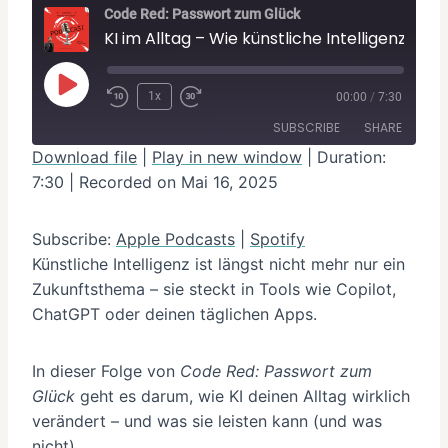
Code Red: Passwort zum Glück
KI im Alltag – Wie künstliche Intelligenz unser Leben verändert
P
1x
00:00
/
7:30
l
SUBSCRIBE
SHARE
a
Download file
|
Play in new window
|
Duration:
y
7:30
|
Recorded on Mai 16, 2025
SHARE
Apple Podcasts
Spotify
E
RSS FEED
LINK
p
Subscribe:
Apple Podcasts
|
Spotify
Künstliche Intelligenz ist längst nicht mehr nur ein
i
EMBED
Zukunftsthema – sie steckt in Tools wie Copilot,
s
ChatGPT oder deinen täglichen Apps.
o
d
In dieser Folge von
Code Red: Passwort zum
e
Glück
geht es darum, wie KI deinen Alltag wirklich
verändert – und was sie leisten kann (und was
nicht).