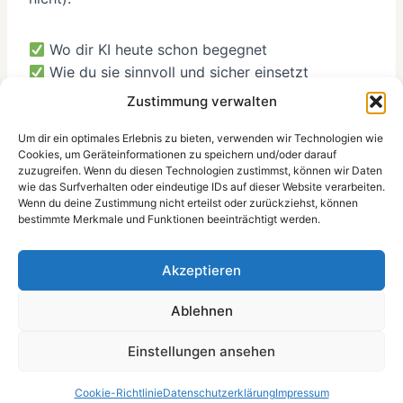
Wo dir KI heute schon begegnet
Wie du sie sinnvoll und sicher einsetzt
Warum Automatisierung und KI nicht das
Zustimmung verwalten
Gleiche sind
Welche Risiken entstehen, wenn man KI blind
Um dir ein optimales Erlebnis zu bieten, verwenden wir Technologien wie
Cookies, um Geräteinformationen zu speichern und/oder darauf
vertraut
zuzugreifen. Wenn du diesen Technologien zustimmst, können wir Daten
Und warum nicht KI deinen Job ersetzt –
wie das Surfverhalten oder eindeutige IDs auf dieser Website verarbeiten.
Wenn du deine Zustimmung nicht erteilst oder zurückziehst, können
sondern jemand, der besser damit umgehen kann
bestimmte Merkmale und Funktionen beeinträchtigt werden.
Persönlich, kritisch und praxisnah – mit echten
Akzeptieren
Tipps aus dem Alltag.
Ablehnen
Jetzt reinhören und mitreden, wenn es um die
Einstellungen ansehen
Zukunft unserer digitalen Arbeit geht!
Cookie-Richtlinie
Datenschutzerklärung
Impressum