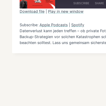
l
SUBSCRIBE
SHARE
a
Download file
|
Play in new window
y
SHARE
Apple Podcasts
E
Subscribe:
Apple Podcasts
|
Spotify
RSS FEED
LINK
p
Datenverlust kann jeden treffen – ob private Fo
i
Backup-Strategien vor solchen Katastrophen sch
EMBED
beachten solltest. Lass uns gemeinsam sicherste
s
o
d
e