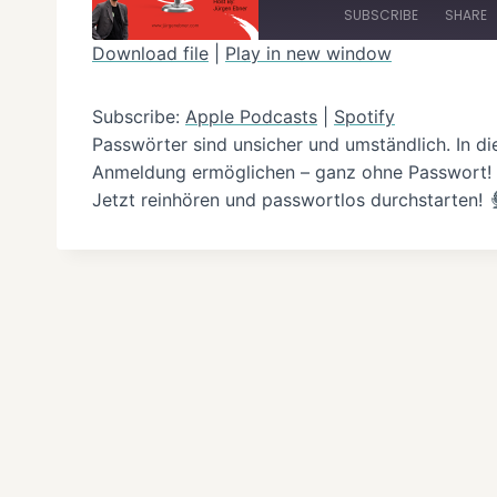
l
SUBSCRIBE
SHARE
a
Download file
|
Play in new window
y
SHARE
Apple Podcasts
E
Subscribe:
Apple Podcasts
|
Spotify
RSS FEED
LINK
p
Passwörter sind unsicher und umständlich. In d
i
Anmeldung ermöglichen – ganz ohne Passwort! Wir
EMBED
Jetzt reinhören und passwortlos durchstarten!
s
o
d
e