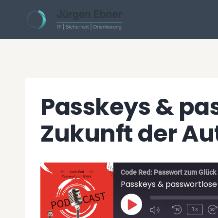
Skip
to
content
Passkeys & pa
Zukunft der Au
Code Red: Passwort zum Glück
Passkeys & passwortlose 
P
1x