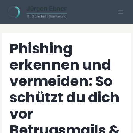
Skip
to
content
Phishing
erkennen und
vermeiden: So
schützt du dich
vor
Betrugsmails &