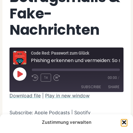
Fake-
Nachrichten
Code Red: Passwort zum Glück
Phishing erkennen und vermeiden: So schützt du dich vor Betrugsmails & Fake-Nachrichten
P
1x
00:00
/
l
SUBSCRIBE
SHARE
a
Download file
|
Play in new window
y
SHARE
Apple Podcasts
Spotify
E
Subscribe:
Apple Podcasts
|
Spotify
RSS FEED
LINK
p
Phishing wird immer raffinierter – erkennst du
Zustimmung verwalten
Betrugsmails noch?
i
EMBED