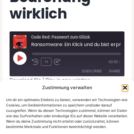
wirklich
Code Red: Passwort zum Glück
Ransomware: Ein Klick und du bist erpressbar – So gefährlich ist
P
1x
00:00
/
l
SUBSCRIBE
SHARE
a
Download file
|
Play in new window
y
Zustimmung verwalten
SHARE
Apple Podcasts
Spotify
E
Subscribe:
Apple Podcasts
|
Spotify
RSS FEED
Um dir ein optimales Erlebnis zu bieten, verwenden wir Technologien wie
LINK
p
Ransomware ist eine der größten
Cookies, um Geräteinformationen zu speichern und/oder darauf
zuzugreifen. Wenn du diesen Technologien zustimmst, können wir Daten
Cyberbedrohungen unserer Zeit. In dieser
i
EMBED
wie das Surfverhalten oder eindeutige IDs auf dieser Website verarbeiten.
Podcastfolge erfährst du, wie digitale Erpressung
s
Wenn du deine Zustimmung nicht erteilst oder zurückziehst, können
funktioniert, wen sie betrifft – und warum
bestimmte Merkmale und Funktionen beeinträchtigt werden.
o