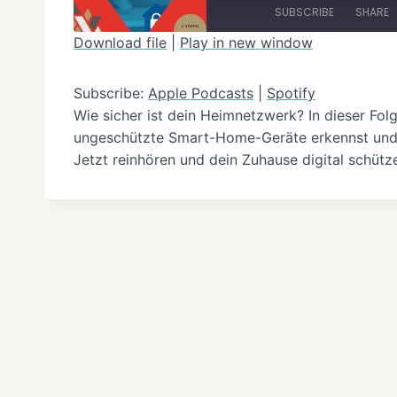
l
SUBSCRIBE
SHARE
a
Download file
|
Play in new window
y
SHARE
Apple Podcasts
E
Subscribe:
Apple Podcasts
|
Spotify
RSS FEED
LINK
p
Wie sicher ist dein Heimnetzwerk? In dieser Fol
i
ungeschützte Smart-Home-Geräte erkennst und be
EMBED
Jetzt reinhören und dein Zuhause digital schütz
s
o
d
e