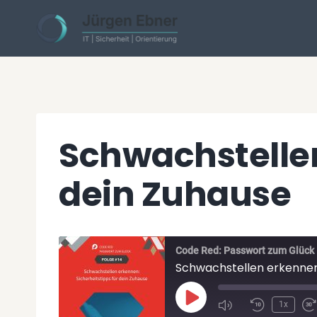
Skip
to
content
Schwachstellen
dein Zuhause
Code Red: Passwort zum Glück
Schwachstellen erkennen:
P
1x