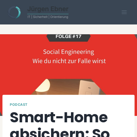
Skip
to
content
PODCAST
Smart-Home
absichern: So