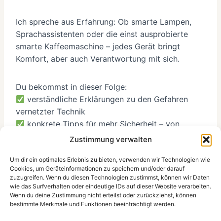
Ich spreche aus Erfahrung: Ob smarte Lampen,
Sprachassistenten oder die einst ausprobierte
smarte Kaffeemaschine – jedes Gerät bringt
Komfort, aber auch Verantwortung mit sich.
Du bekommst in dieser Folge:
verständliche Erklärungen zu den Gefahren
vernetzter Technik
konkrete Tipps für mehr Sicherheit – von
Netzwerksegmentierung bis Update-Strategien
Zustimmung verwalten
persönliche Einblicke und einfache Regeln, die
Um dir ein optimales Erlebnis zu bieten, verwenden wir Technologien wie
du sofort umsetzen kannst
Cookies, um Geräteinformationen zu speichern und/oder darauf
zuzugreifen. Wenn du diesen Technologien zustimmst, können wir Daten
wie das Surfverhalten oder eindeutige IDs auf dieser Website verarbeiten.
Jetzt reinhören, Smart Home absichern – und mit
Wenn du deine Zustimmung nicht erteilst oder zurückziehst, können
einem besseren Gefühl vernetzt leben.
bestimmte Merkmale und Funktionen beeinträchtigt werden.