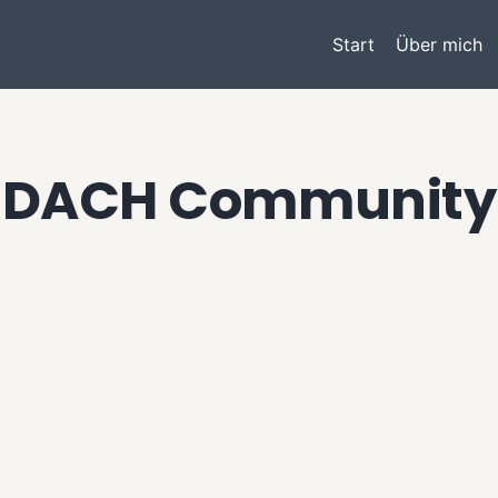
Start
Über mich
DACH Community