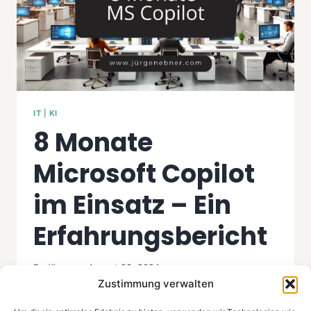
IT
|
KI
8 Monate
Microsoft Copilot
im Einsatz – Ein
Erfahrungsbericht
By
Jürgen
August 23, 2024
Zustimmung verwalten
Warum Microsoft Copilot? Im Zuge der