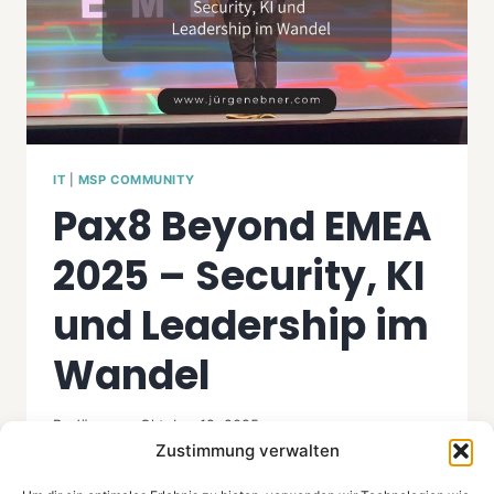
IT
|
MSP COMMUNITY
Pax8 Beyond EMEA
2025 – Security, KI
und Leadership im
Wandel
By
Jürgen
Oktober 12, 2025
Zustimmung verwalten
Manchmal spürt man, dass man Zeuge eines