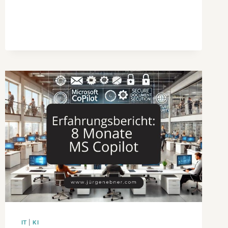
PAVEL
DUROW
UND
IHRE
FOLGEN
IT
|
KI