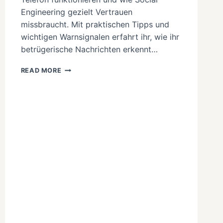
Engineering gezielt Vertrauen
missbraucht. Mit praktischen Tipps und
wichtigen Warnsignalen erfahrt ihr, wie ihr
betrügerische Nachrichten erkennt…
PHISHING
READ MORE
UND
SOCIAL
ENGINEERING
–
SO
SCHÜTZT
DU
DICH
VOR
DIGITALEN
BETRUGSMASCHEN