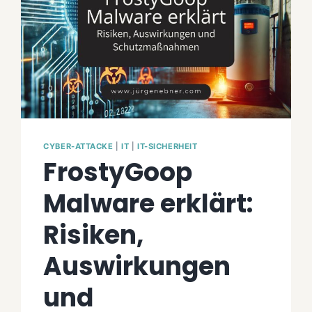
CYBER-ATTACKE
|
IT
|
IT-SICHERHEIT
FrostyGoop
Malware erklärt:
Risiken,
Auswirkungen
und