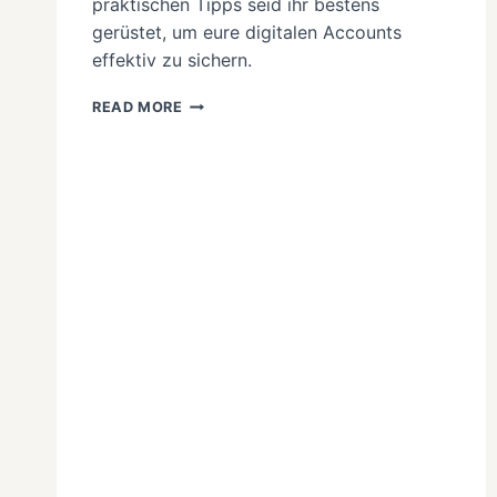
praktischen Tipps seid ihr bestens
gerüstet, um eure digitalen Accounts
effektiv zu sichern.
PASSWÖRTER,
READ MORE
MFA
UND
PASSKEYS:
DIE
GRUNDLAGEN
DIGITALER
SICHERHEIT