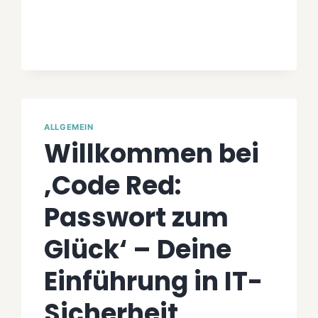
KAWASAKI
UND
CO.
ALLGEMEIN
Willkommen bei
‚Code Red:
Passwort zum
Glück‘ – Deine
Einführung in IT-
Sicherheit