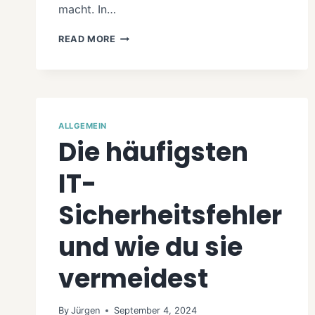
macht. In…
PARROT
READ MORE
OS
6.2
–
EINE
SPANNENDE
ALTERNATIVE
ALLGEMEIN
ZU
Die häufigsten
KALI
LINUX
IT-
Sicherheitsfehler
und wie du sie
vermeidest
By
Jürgen
September 4, 2024