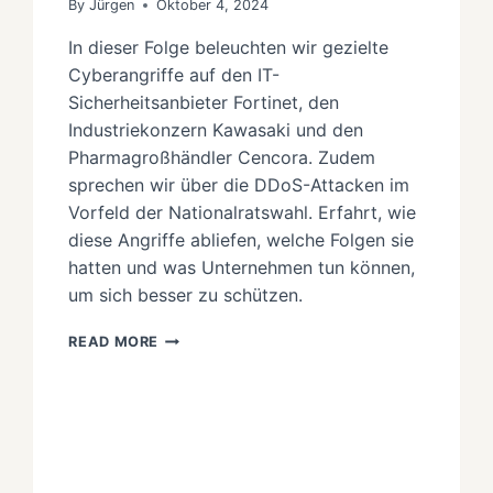
By
Jürgen
Oktober 4, 2024
In dieser Folge beleuchten wir gezielte
Cyberangriffe auf den IT-
Sicherheitsanbieter Fortinet, den
Industriekonzern Kawasaki und den
Pharmagroßhändler Cencora. Zudem
sprechen wir über die DDoS-Attacken im
Vorfeld der Nationalratswahl. Erfahrt, wie
diese Angriffe abliefen, welche Folgen sie
hatten und was Unternehmen tun können,
um sich besser zu schützen.
ANGRIFFSWELLE
READ MORE
AUF
IT
UND
INDUSTRIE:
CYBERANGRIFFE
AUF
FORTINET,