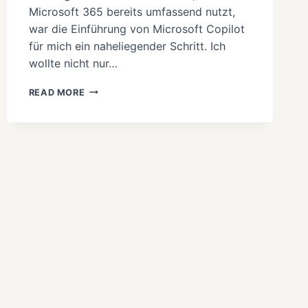
Microsoft 365 bereits umfassend nutzt,
war die Einführung von Microsoft Copilot
für mich ein naheliegender Schritt. Ich
wollte nicht nur…
8
READ MORE
MONATE
MICROSOFT
COPILOT
IM
EINSATZ
–
EIN
ERFAHRUNGSBERICHT