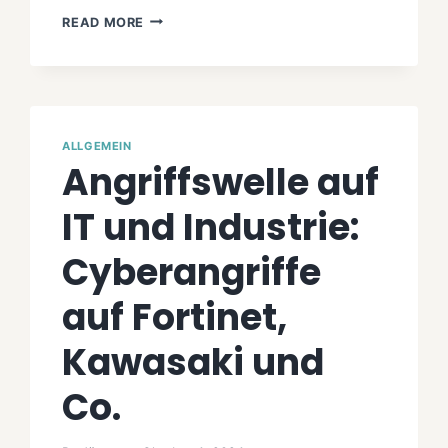
FROSTYGOOP
READ MORE
MALWARE
ERKLÄRT:
RISIKEN,
AUSWIRKUNGEN
UND
SCHUTZMASSNAHMEN
ALLGEMEIN
Angriffswelle auf
IT und Industrie:
Cyberangriffe
auf Fortinet,
Kawasaki und
Co.