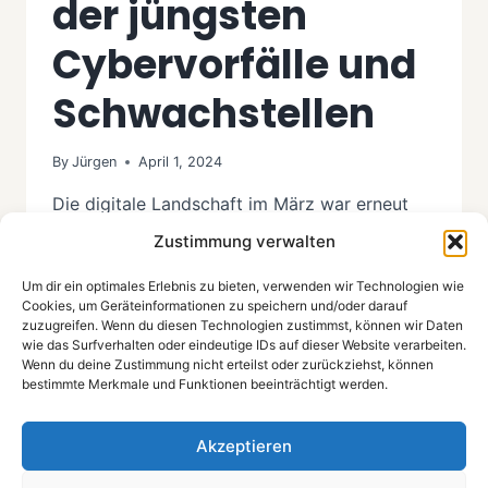
der jüngsten
Cybervorfälle und
Schwachstellen
By
Jürgen
April 1, 2024
Die digitale Landschaft im März war erneut
Schauplatz zahlreicher Cybervorfälle und
Zustimmung verwalten
Sicherheitsbedrohungen, die Deutschland,
Österreich und die Schweiz betrafen. Von
Um dir ein optimales Erlebnis zu bieten, verwenden wir Technologien wie
Cookies, um Geräteinformationen zu speichern und/oder darauf
Ransomware-Angriffen auf Krankenhäuser bis
zuzugreifen. Wenn du diesen Technologien zustimmst, können wir Daten
hin zu Datenlecks bei führenden Unternehmen
wie das Surfverhalten oder eindeutige IDs auf dieser Website verarbeiten.
Wenn du deine Zustimmung nicht erteilst oder zurückziehst, können
und kritischen Sicherheitslücken in weit
bestimmte Merkmale und Funktionen beeinträchtigt werden.
verbreiteten Softwarebibliotheken – die
Vorfälle unterstreichen die unermüdliche
Akzeptieren
Bedrohung durch Cyberkriminelle. Dieses IT-
Sicherheitsupdate für März bietet einen