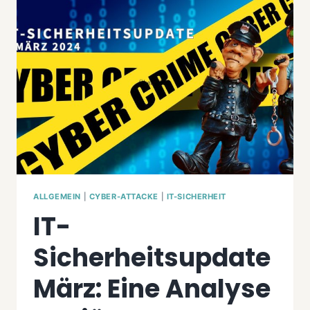
UND
SCHUTZMASSNAHMEN
ALLGEMEIN
|
CYBER-ATTACKE
|
IT-SICHERHEIT
IT-
Sicherheitsupdate
März: Eine Analyse