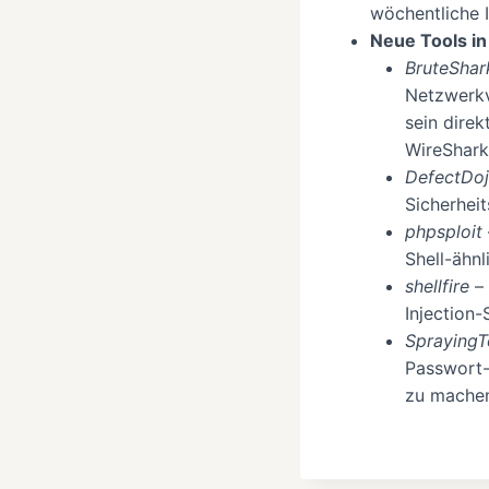
wöchentliche I
Neue Tools in 
BruteShar
Netzwerkv
sein direk
WireShark 
DefectDo
Sicherhei
phpsploit
Shell-ähn
shellfire
–
Injection-
SprayingT
Passwort-
zu mache