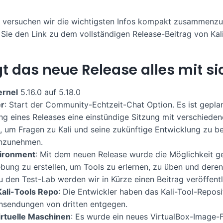
g versuchen wir die wichtigsten Infos kompakt zusammenz
 Sie den Link zu dem vollständigen Release-Beitrag von Kali
t das neue Release alles mit si
ernel
5.16.0 auf 5.18.0
er
: Start der Community-Echtzeit-Chat Option. Es ist gepla
ng eines Releases eine einstündige Sitzung mit verschiede
, um Fragen zu Kali und seine zukünftige Entwicklung zu 
enzunehmen.
ironment
: Mit dem neuen Release wurde die Möglichkeit ge
bung zu erstellen, um Tools zu erlernen, zu üben und dere
u den Test-Lab werden wir in Kürze einen Beitrag veröffentl
ali-Tools Repo
: Die Entwickler haben das Kali-Tool-Repos
nsendungen von dritten entgegen.
irtuelle Maschinen
: Es wurde ein neues VirtualBox-Image-Fo