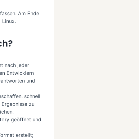
ufassen. Am Ende
 Linux.
ch?
nt nach jeder
nen Entwicklern
beantworten und
schaffen, schnell
n Ergebnisse zu
ichen.
itory geöffnet und
rmat erstellt;