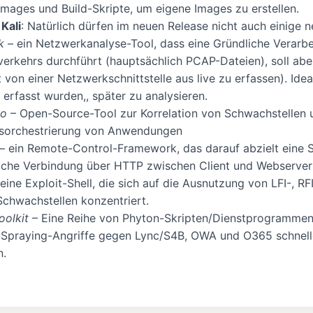
mages und Build-Skripte, um eigene Images zu erstellen.
Kali
: Natürlich dürfen im neuen Release nicht auch einige n
k
– ein Netzwerkanalyse-Tool, dass eine Gründliche Verarb
erkehrs durchführt (hauptsächlich PCAP-Dateien), soll abe
t von einer Netzwerkschnittstelle aus live zu erfassen). Ide
erfasst wurden,, später zu analysieren.
jo
– Open-Source-Tool zur Korrelation von Schwachstellen 
tsorchestrierung von Anwendungen
– ein Remote-Control-Framework, das darauf abzielt eine St
liche Verbindung über HTTP zwischen Client und Webserver 
 eine Exploit-Shell, die sich auf die Ausnutzung von LFI-,
Schwachstellen konzentriert.
oolkit
– Eine Reihe von Phyton-Skripten/Dienstprogrammen
Spraying-Angriffe gegen Lync/S4B, OWA und O365 schneller
n.