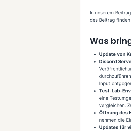
In unserem Beitra
des Beitrag finden
Was bring
Update von K
Discord Serv
Veröffentlichu
durchzuführen
Input entgeg
Test-Lab-Env
eine Testumge
vergleichen. Z
Öffnung des K
nehmen die Ei
Updates für v