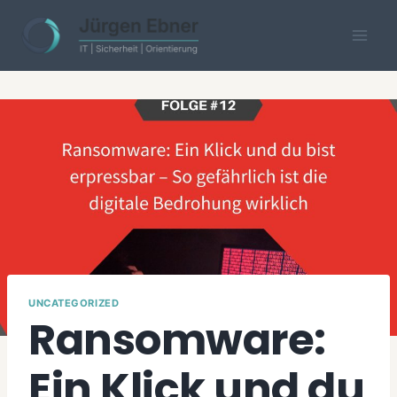
Skip
to
content
UNCATEGORIZED
Ransomware:
Ein Klick und du