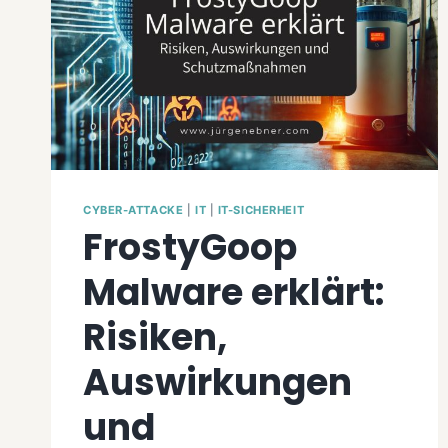
CYBER-ATTACKE
|
IT
|
IT-SICHERHEIT
FrostyGoop
Malware erklärt:
Risiken,
Auswirkungen
und