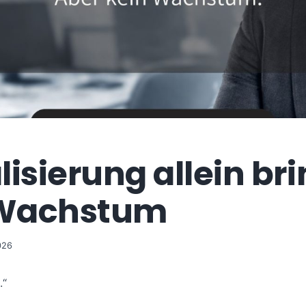
lisierung allein br
 Wachstum
026
.“