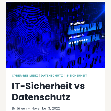
7:
DIE
LETZTEN
UPDATES
CYBER-RESILIENZ
|
DATENSCHUTZ
|
IT-SICHERHEIT
IT-Sicherheit vs
Datenschutz
By
Jürgen
November 3, 2022