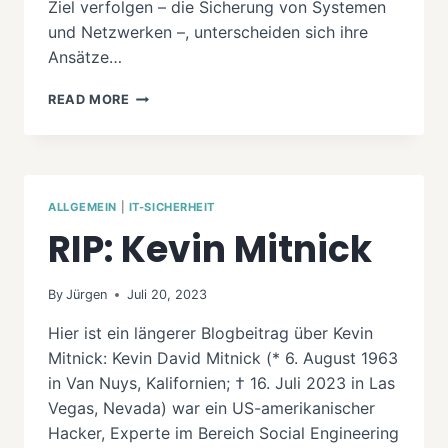
Ziel verfolgen – die Sicherung von Systemen
und Netzwerken –, unterscheiden sich ihre
Ansätze…
PENTEST,
READ MORE
SCHWACHSTELLENANALYSE
UND
UMSETZUNGSPLAN:
SCHLÜSSELKONZEPTE
IM
ALLGEMEIN
|
IT-SICHERHEIT
CYBERSECURITY-
RIP: Kevin Mitnick
MANAGEMENT
By
Jürgen
Juli 20, 2023
Hier ist ein längerer Blogbeitrag über Kevin
Mitnick: Kevin David Mitnick (* 6. August 1963
in Van Nuys, Kalifornien; † 16. Juli 2023 in Las
Vegas, Nevada) war ein US-amerikanischer
Hacker, Experte im Bereich Social Engineering