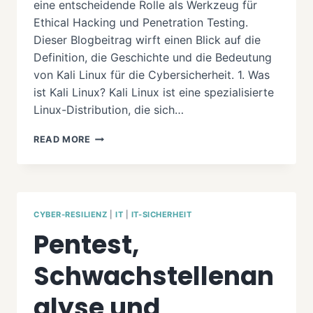
eine entscheidende Rolle als Werkzeug für
Ethical Hacking und Penetration Testing.
Dieser Blogbeitrag wirft einen Blick auf die
Definition, die Geschichte und die Bedeutung
von Kali Linux für die Cybersicherheit. 1. Was
ist Kali Linux? Kali Linux ist eine spezialisierte
Linux-Distribution, die sich…
KALI
READ MORE
LINUX:
EIN
BLICK
AUF
DIE
CYBER-RESILIENZ
|
IT
|
IT-SICHERHEIT
KRAFT
Pentest,
DES
ETHICAL
HACKING
Schwachstellenan
UND
PENETRATION
alyse und
TESTING