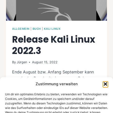
ALLGEMEIN
|
BUCH
|
KALI LINUX
Release Kali Linux
2022.3
By
Jürgen
August 15, 2022
Ende August bzw. Anfang September kann
man in der Regel mit einem neuen Release von
Zustimmung verwalten
Kali Linux rechnen. Das 2022.3 Release war
etwas überraschend, es wurde dieses Jahr
Um dir ein optimales Erlebnis zu bieten, verwenden wir Technologien wie
Anfang August veröffentlicht, als gerade das
Cookies, um Geräteinformationen zu speichern und/oder darauf
„Hacker Summer Camp 2022“ (BlackHat USA,
zuzugreifen. Wenn du diesen Technologien zustimmst, können wir Daten
wie das Surfverhalten oder eindeutige IDs auf dieser Website verarbeiten.
BSides LV und DEFCON) stattfand. In unserem
Wenn du deine Zustimmung nicht erteilst oder zurückziehst, können