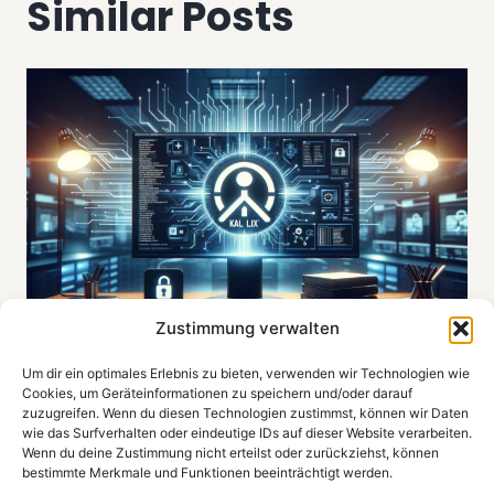
Similar Posts
Zustimmung verwalten
Um dir ein optimales Erlebnis zu bieten, verwenden wir Technologien wie
Cookies, um Geräteinformationen zu speichern und/oder darauf
Entdecken Sie Kali Linux 2024.01:
zuzugreifen. Wenn du diesen Technologien zustimmst, können wir Daten
Die Neuesten Upgrades und Tools
wie das Surfverhalten oder eindeutige IDs auf dieser Website verarbeiten.
Wenn du deine Zustimmung nicht erteilst oder zurückziehst, können
By
Jürgen
März 9, 2024
bestimmte Merkmale und Funktionen beeinträchtigt werden.