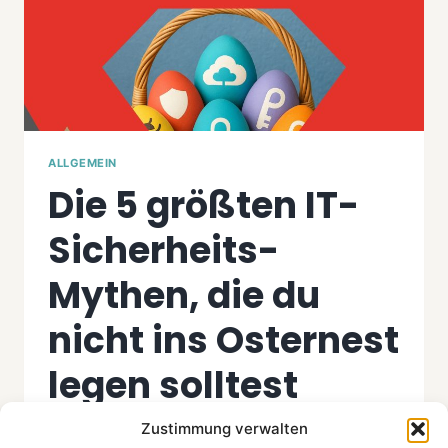
ALLGEMEIN
Die 5 größten IT-
Sicherheits-
Mythen, die du
nicht ins Osternest
legen solltest
Zustimmung verwalten
By
Jürgen
April 19, 2025